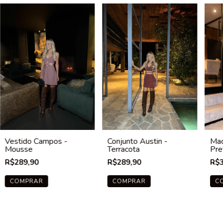
Vestido Campos -
Conjunto Austin -
Mac
Mousse
Terracota
Pre
R$289,90
R$289,90
R$3
COMPRAR
COMPRAR
C