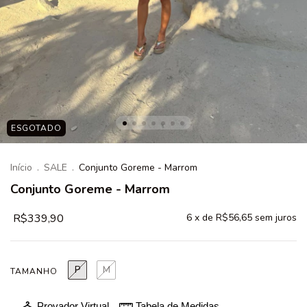
ESGOTADO
Início
.
SALE
.
Conjunto Goreme - Marrom
Conjunto Goreme - Marrom
R$339,90
6
x de
R$56,65
sem juros
P
M
TAMANHO
Provador Virtual
Tabela de Medidas