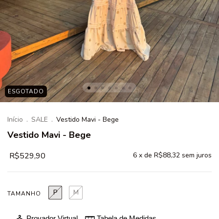
ESGOTADO
Início
.
SALE
.
Vestido Mavi - Bege
Vestido Mavi - Bege
R$529,90
6
x de
R$88,32
sem juros
P
M
TAMANHO
Provador Virtual
Tabela de Medidas